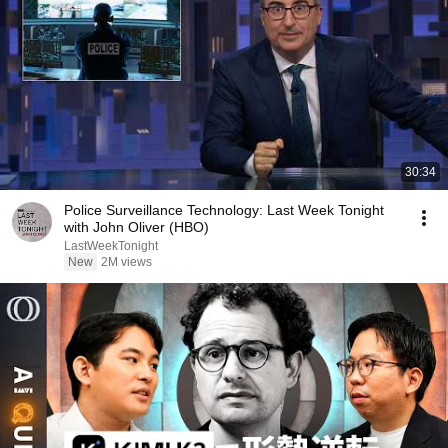
30:34
Police Surveillance Technology: Last Week Tonight
with John Oliver (HBO)
LastWeekTonight
New
2M views