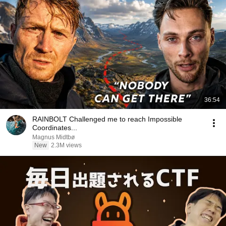
36:54
RAINBOLT Challenged me to reach Impossible
Coordinates...
Magnus Midtbø
New
2.3M views