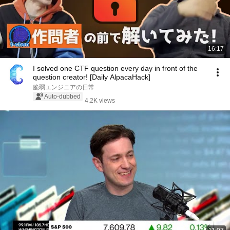
16:17
I solved one CTF question every day in front of the
question creator! [Daily AlpacaHack]
脆弱エンジニアの日常
Auto-dubbed
4.2K views