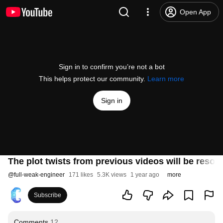
Open App
Sign in to confirm you’re not a bot
This helps protect our community.
Learn more
Sign in
The plot twists from previous videos will be reso
@
full-weak-engineer
171 likes
5.3K views
1 year ago
more
Subscribe
Comments
12