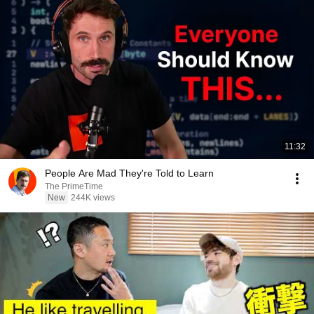
11:32
People Are Mad They're Told to Learn
The PrimeTime
New
244K views