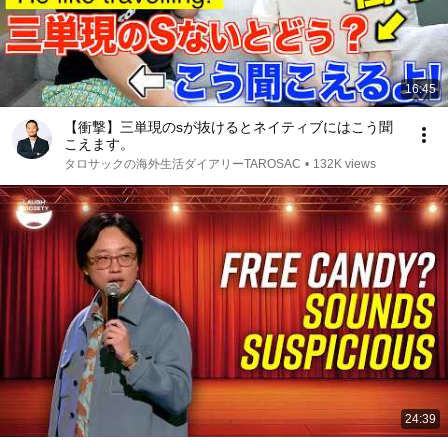
16:45
【衝撃】三単現のsが抜けるとネイティブにはこう聞
こえます。
タロサックの海外生活ダイアリーTAROSAC
•
132K views
24:39