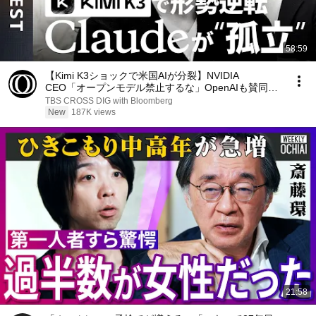
58:59
【Kimi K3ショックで米国AIが分裂】NVIDIA
CEO「オープンモデル禁止するな」OpenAIも賛同
／“規制派”アンソロピックが孤立／だが
TBS CROSS DIG with Bloomberg
Claude「Opus 5」は強い【AI QUEST】
New
187K views
21:58