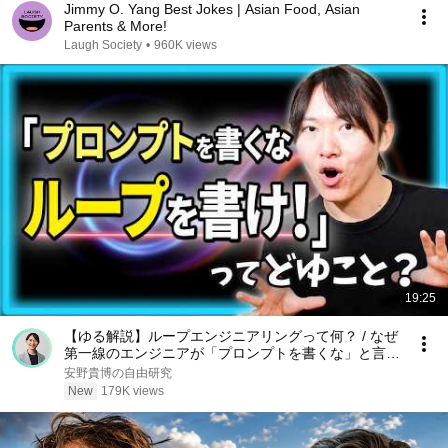
Jimmy O. Yang Best Jokes | Asian Food, Asian
Parents & More!
Laugh Society
•
960K views
19:25
【ゆる解説】ループエンジニアリングって何？ / なぜ
第一線のエンジニアが「プロンプトを書くな」と言っ
ているのか / "Human in the Loop"から"Human on the
安野貴博の自由研究
Loop"へ
New
179K views