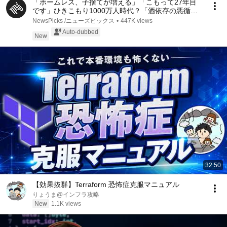
「ホームレス、子捨てが増える」「こもって27年目
です」ひきこもり1000万人時代？「酒依存の悪循環
と同じ」第一人者、斎藤環が明かす実態…子ども、家
NewsPicks /ニューズピックス
•
447K views
族への対応、不登校の３大原因、孤独死の懸念【落合
Auto-dubbed
陽一】
New
32:50
【効果抜群】Terraform 恐怖症克服マニュアル
りょうま@インフラ攻略
New
1.1K views